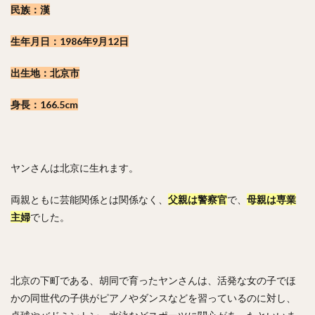
民族：漢
生年月日：1986年9月12日
出生地：北京市
身長：166.5cm
ヤンさんは北京に生れます。
両親ともに芸能関係とは関係なく、
父親は警察官
で、
母親は専業
主婦
でした。
北京の下町である、胡同で育ったヤンさんは、活発な女の子でほ
かの同世代の子供がピアノやダンスなどを習っているのに対し、