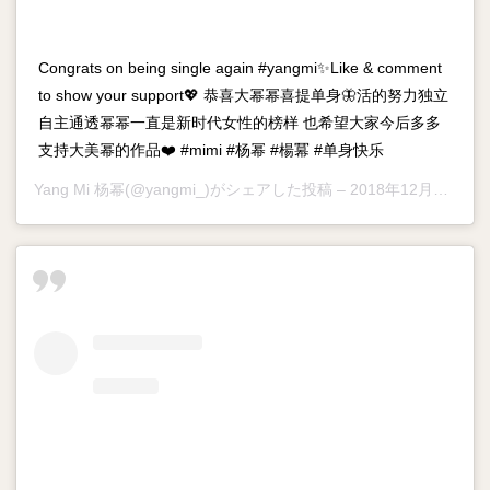
Congrats on being single again #yangmi✨Like & comment
to show your support💖 恭喜大幂幂喜提单身🦋活的努力独立
自主通透幂幂一直是新时代女性的榜样 也希望大家今后多多
支持大美幂的作品❤️ #mimi #杨幂 #楊冪 #单身快乐
Yang Mi 杨幂
(@yangmi_)がシェアした投稿 –
2018年12月月23日午後12時10分PST