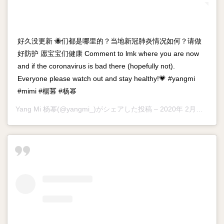
好久没更新 🐝们都是哪里的？当地新冠肺炎情况如何？请做
好防护 愿宝宝们健康 Comment to lmk where you are now
and if the coronavirus is bad there (hopefully not).
Everyone please watch out and stay healthy!💗 #yangmi
#mimi #楊冪 #杨幂
Yang Mi 杨幂
(@yangmi_)がシェアした投稿 –
2020年 2月月29日午後11時59分PST