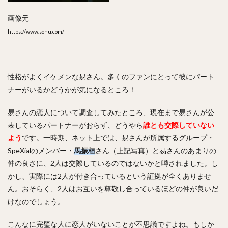
画像元
https://www.sohu.com/
性格がよくイケメンな易さん。多くのファンにとって彼にパート
ナーがいるかどうかが気になるところ！
易さんの恋人について調査してみたところ、現在まで易さんが公
表しているパートナーがおらず、どうやら
誰とも交際していない
よう
です。一時期、ネット上では、易さんが所属するグループ・
SpeXialのメンバー・
馬振桓
さん（上記写真）と易さんのあまりの
仲の良さに、2人は交際しているのではないかと噂されました。し
かし、実際には2人が付き合っているという証拠が全くありませ
ん。おそらく、2人はお互いを尊敬し合っているほどの仲が良いだ
けなのでしょう。
こんなに完璧な人に恋人がいないことが不思議ですよね。もしか