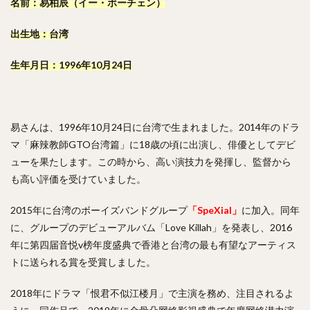
名前：易柏辰（イー・ボーチェン）
出生地：台湾
生年月日：1996年10月24日
易さんは、1996年10月24日に台湾で生まれました。2014年のドラ
マ「麻辣教師GTO台湾篇」に18歳の頃に出演し、俳優としてデビ
ューを果たします。この時から、高い演技力を発揮し、監督から
も高い評価を受けていました。
2015年に台湾のボーイズバンドグループ
「SpeXial」
に加入。同年
に、グループのデビューアルバム「Love Killah」を発表し、2016
年に第四届音悦v榜年度盛典で香港と台湾の最も有望なアーティス
トに送られる賞を受賞しました。
2018年にドラマ「恨君不似江楼月」で主演を務め、注目されるよ