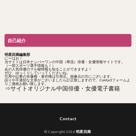
自己紹介
明星回廊編集部
にーはお！
当サイトは日本ナンバーワンの中国（華流）俳優・女優情報サイトです。
（一部スポーツ選手情報も！）
あの人気俳優のマル秘情報も知ることができますよ！
ぜひ、ゆっくりしていってくださいね。
引用や記事の肖像権・著作権は引用元、画像元の方にございます。
誤りや不適切な文章がございましたら訂正致しますので、Contactフォームよ
りご連絡お願い致します。
⇒サイトオリジナル中国俳優・女優電子書籍
Contact
© Copyright 2026
明星回廊
.