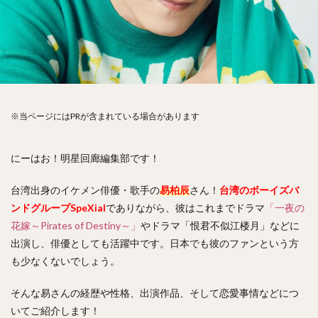
※当ページにはPRが含まれている場合があります
にーはお！明星回廊編集部です！
台湾出身のイケメン俳優・歌手の
易柏辰
さん！
台湾のボーイズバ
ンドグループSpeXial
でありながら、彼はこれまでドラマ
「一夜の
花嫁～Pirates of Destiny～」
やドラマ「恨君不似江楼月」などに
出演し、俳優としても活躍中です。日本でも彼のファンという方
も少なくないでしょう。
そんな易さんの経歴や性格、出演作品、そして恋愛事情などにつ
いてご紹介します！