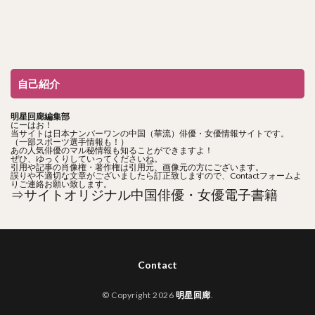
自己紹介
明星回廊編集部
にーはお！
当サイトは日本ナンバーワンの中国（華流）俳優・女優情報サイトです。
（一部スポーツ選手情報も！）
あの人気俳優のマル秘情報も知ることができますよ！
ぜひ、ゆっくりしていってくださいね。
引用や記事の肖像権・著作権は引用元、画像元の方にございます。
誤りや不適切な文章がございましたら訂正致しますので、Contactフォームよ
りご連絡お願い致します。
⇒サイトオリジナル中国俳優・女優電子書籍
Contact
© Copyright 2026
明星回廊
.