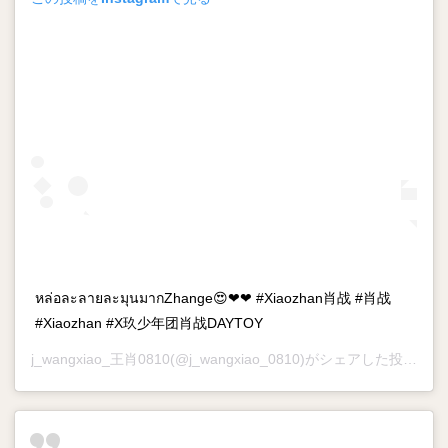
หล่อละลายละมุนมากZhange😍❤❤ #Xiaozhan肖战 #肖战
#Xiaozhan #X玖少年团肖战DAYTOY
j_wangxiao_王肖0810
(@j_wangxiao_0810)がシェアした投稿 –
2