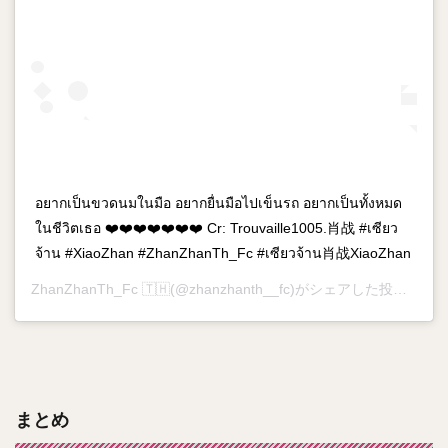
อยากเป็นขวดนมในมือ อยากยื่นมือไปเข็นรถ อยากเป็นทั้งหมด
ในชีวิตเธอ ❤️❤️❤️❤️❤️❤️❤️ Cr: Trouvaille1005.肖战 #เซียว
จ้าน #XiaoZhan #ZhanZhanTh_Fc #เซียวจ้าน肖战XiaoZhan
ZhanZhanTh_Fc 🇹🇭
(@zhanzhanth__fc)がシェアした投稿 –
20
まとめ