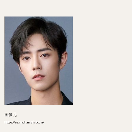
画像元
https://es.mydramalist.com/