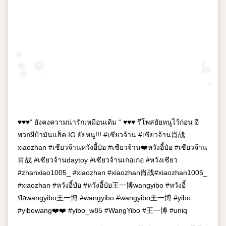
♥️♥️♥️“ ยังคงความน่ารักเหมือนเดิม “ ♥️♥️♥️ รีโพสยัยหนูไว้ก่อน อี
พวกผีบ้ามันแฮ็ค IG ยัยหนู!!! #เซียวจ้าน #เซียวจ้าน肖战
xiaozhan #เซียวจ้านหวังอี้ป๋อ #เซียวจ้าน❤️หวังอี้ป๋อ #เซียวจ้าน
肖战 #เซียวจ้านdaytoy #เซียวจ้านเกอเกอ #หวังเซียว
#zhanxiao1005_ #xiaozhan #xiaozhan肖战#xiaozhan1005_
#xiaozhan #หวังอี้ป๋อ #หวังอี้ป๋อ王一博wangyibo #หวังอี้
ป๋อwangyibo王一博 #wangyibo #wangyibo王一博 #yibo
#yibowang❤️❤️ #yibo_w85 #WangYibo #王一博 #uniq