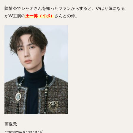
陳情令でシャオさんを知ったファンからすると、やはり気になる
がW主演の
王一博（イボ）
さんとの仲。
画像元
https://www.pinterest.dk/