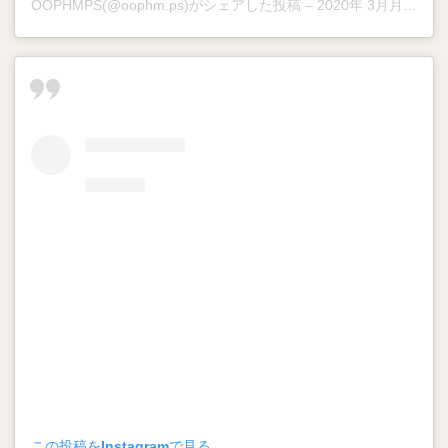
OOPHMPS
(@oophm.ps)がシェアした投稿 –
2020年 3月月3日午後7時24分PST
この投稿をInstagramで見る